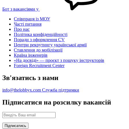
Бот з вакансіями у
Співпраця із МОУ
Часті питання
Про нас
Політика конфіденційності
Поради з оформлення CV
Центри рекрутингу української армії
Ставлення до мобілізації
Країна інженерів
«На досвіді» — проєкт з пошуку інструкторів
Foreign Recruitment Center
Зв'язатись з нами
info@thelobbyx.com
Служба підтримки
Підписатися на розсилку вакансій