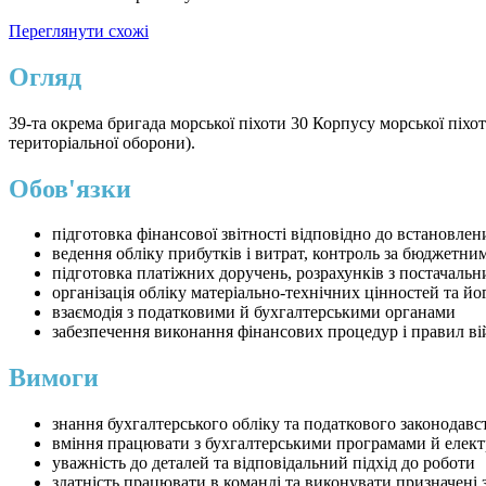
Переглянути схожі
Огляд
39-та окрема бригада морської піхоти 30 Корпусу морської піх
територіальної оборони).
Обов'язки
підготовка фінансової звітності відповідно до встановлен
ведення обліку прибутків і витрат, контроль за бюджетн
підготовка платіжних доручень, розрахунків з постачаль
організація обліку матеріально-технічних цінностей та йо
взаємодія з податковими й бухгалтерськими органами
забезпечення виконання фінансових процедур і правил ві
Вимоги
знання бухгалтерського обліку та податкового законодавс
вміння працювати з бухгалтерськими програмами й еле
уважність до деталей та відповідальний підхід до роботи
здатність працювати в команді та виконувати призначені 