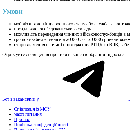
Умови
мобілізація до кінця воєнного стану або служба за контра
посада рядового/сержантського складу
можливість переведення чинних військовослужбовців в 
грошове забезпечення від 20 000 до 120 000 гривень зале
супроводження на етапі проходження РТЦК та ВЛК, забезп
Отримуйте сповіщення про нові вакансії в обраний підрозділ
Бот з вакансіями у
Співпраця із МОУ
Часті питання
Про нас
Політика конфіденційності
Поради з оформлення CV