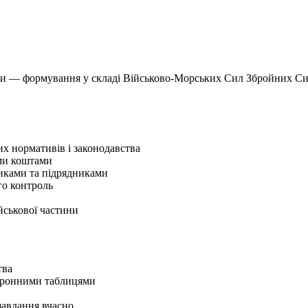
оти — формування у складі Військово-Морських Сил Збройних Сил 
их нормативів і законодавства
ими коштами
никами та підрядниками
го контроль
йськової частини
тва
ктронними таблицями
завдання вчасно