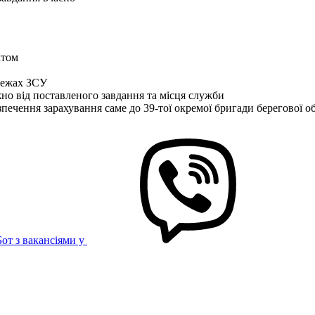
ктом
межах ЗСУ
жно від поставленого завдання та місця служби
ечення зарахування саме до 39-тої окремої бригади берегової о
Бот з вакансіями у