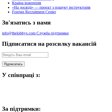
Країна інженерів
«На досвіді» — проєкт з пошуку інструкторів
Foreign Recruitment Center
Зв'язатись з нами
info@thelobbyx.com
Служба підтримки
Підписатися на розсилку вакансій
У співпраці з:
За підтримки: