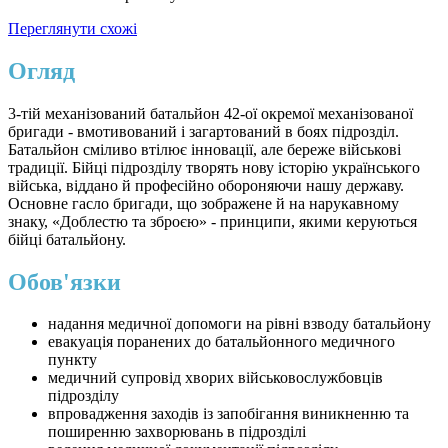
Переглянути схожі
Огляд
3-тій механізований батальйон 42-ої окремої механізованої
бригади - вмотивований і загартований в боях підрозділ.
Батальйон сміливо втілює інновації, але береже військові
традиції. Бійці підрозділу творять нову історію українського
війська, віддано й професійно обороняючи нашу державу.
Основне гасло бригади, що зображене й на нарукавному
знаку, «Доблестю та зброєю» - принципи, якими керуються
бійці батальйону.
Обов'язки
надання медичної допомоги на рівні взводу батальйону
евакуація поранених до батальйонного медичного
пункту
медичний супровід хворих військовослужбовців
підрозділу
впровадження заходів із запобігання виникненню та
поширенню захворювань в підрозділі