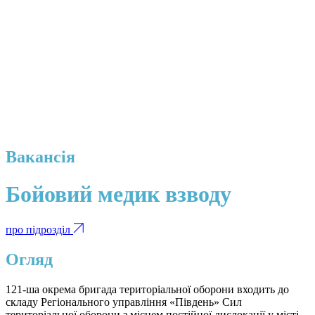
Вакансія
Бойовий медик взводу
про підрозділ
Огляд
121-ша окрема бригада територіальної оборони входить до
складу Регіонального управління «Південь» Сил
територіальної оборони з місцем постійної дислокації у місті