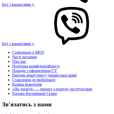
Бот з вакансіями у
Бот з вакансіями у
Співпраця із МОУ
Часті питання
Про нас
Політика конфіденційності
Поради з оформлення CV
Центри рекрутингу української армії
Ставлення до мобілізації
Країна інженерів
«На досвіді» — проєкт з пошуку інструкторів
Foreign Recruitment Center
Зв'язатись з нами