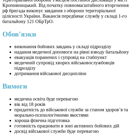
Кропивницький. Від початку повномасштабного вторгнення
рф бригада виконує завдання з оборони територіальної
цілісності України. Вакансія передбачає службу у складі 1-го
батальйону 121 ОБрТрО.
Обов'язки
виконання бойових завдань у складі підрозділу
надання медичної допомоги на рівні взводу батальйону
евакуація поранених і супровід на стабпункт
медичний супровід хворих військовослужбовців
підрозділу
дотримання військової дисципліни
Вимоги
медична освіта буде перевагою
вік від 18 років
придатність до військової служби за станом здоров’я та
морально-психологічними якостями
хороша фізична підготовка
готовність працювати в зоні активних бойових дій
досвід військової служби буде перевагою