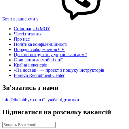
Бот з вакансіями у
Співпраця із МОУ
Часті питання
Про нас
Політика конфіденційності
Поради з оформлення CV
Центри рекрутингу української армії
Ставлення до мобілізації
Країна інженерів
«На досвіді» — проєкт з пошуку інструкторів
Foreign Recruitment Center
Зв'язатись з нами
info@thelobbyx.com
Служба підтримки
Підписатися на розсилку вакансій