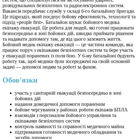
розвідувальних безпілотних та радіоелектронних систем.
Вакансія передбачає службу у складі 6-го батальйону бригади.
Це підрозділ, який поєднує бойову ефективність, технології та
підхід «people first». Батальйон шукає бойового медика
екіпажу евакуації. Це робота для людей, які готові працювати
безпосередньо в зоні бойових дій, швидко приймати рішення
та надавати допомогу там, де від цього залежить життя.
Бойовий медик екіпажу евакуації — це частина команди, яка
працює поруч з екіпажами безпілотних систем та бере участь
у евакуації поранених із поля бою. У 6-му батальйоні будують
роботу так, щоб медики були зосереджені на своїй основній
задачі — допомозі людям та роботі за фахом.
Обов'язки
участь у санітарній евакуації безпосередньо в зоні
бойових дій
надання домедичної допомоги пораненим
бойове чергування у районах роботи екіпажів БПЛА
взаємодія з персоналом бойового управління та
екіпажами безпілотних систем
контроль наявності та справності медичного майна
підтримання готовності медичного обладнання та
засобів допомоги