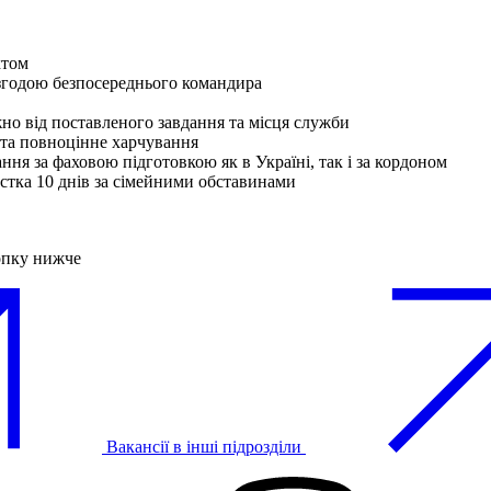
ктом
згодою безпосереднього командира
жно від поставленого завдання та місця служби
 та повноцінне харчування
ння за фаховою підготовкою як в Україні, так і за кордоном
устка 10 днів за сімейними обставинами
опку нижче
Вакансії в інші підрозділи