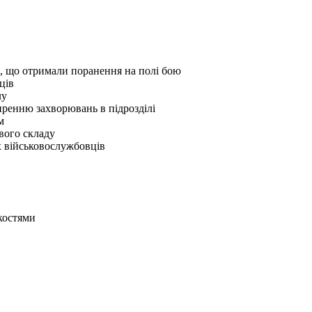
, що отримали поранення на полі бою
ців
лу
иренню захворювань в підрозділі
м
вого складу
х військовослужбовців
якостями