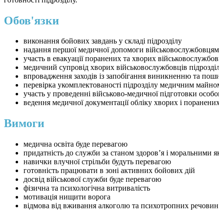
Обов'язки
виконання бойових завдань у складі підрозділу
надання першої медичної допомоги військовослужбовцям
участь в евакуації поранених та хворих військовослужбов
медичний супровід хворих військовослужбовців підрозді
впровадження заходів із запобігання виникненню та пош
перевірка укомплектованості підрозділу медичним майно
участь у проведенні військово-медичної підготовки особо
ведення медичної документації обліку хворих і поранени
Вимоги
медична освіта буде перевагою
придатність до служби за станом здоров’я і моральними 
навички влучної стрільби будуть перевагою
готовність працювати в зоні активних бойових дій
досвід військової служби буде перевагою
фізична та психологічна витривалість
мотивація нищити ворога
відмова від вживання алкоголю та психотропних речовин