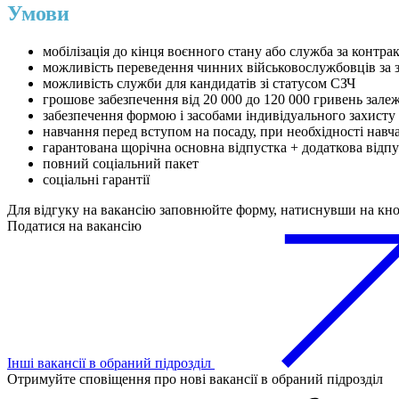
Умови
мобілізація до кінця воєнного стану або служба за контра
можливість переведення чинних військовослужбовців за 
можливість служби для кандидатів зі статусом СЗЧ
грошове забезпечення від 20 000 до 120 000 гривень зале
забезпечення формою і засобами індивідуального захисту
навчання перед вступом на посаду, при необхідності навча
гарантована щорічна основна відпустка + додаткова відп
повний соціальний пакет
соціальні гарантії
Для відгуку на вакансію заповнюйте форму, натиснувши на кн
Податися на вакансію
Інші вакансії в обраний підрозділ
Отримуйте сповіщення про нові вакансії в обраний підрозділ