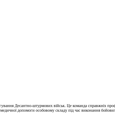
агування Десантно-штурмових військ. Це команда справжніх профе
а медичної допомоги особовому складу під час виконання бойових