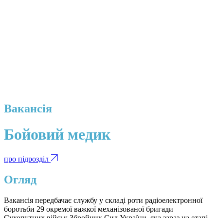
Вакансія
Бойовий медик
про підрозділ
Огляд
Вакансія передбачає службу у складі роти радіоелектронної
боротьби 29 окремої важкої механізованої бригади
Сухопутних військ Збройних Сил України, яка зараз на етапі