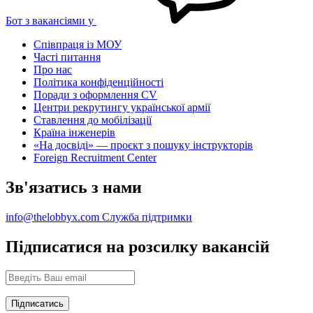
Бот з вакансіями у
Співпраця із МОУ
Часті питання
Про нас
Політика конфіденційності
Поради з оформлення CV
Центри рекрутингу української армії
Ставлення до мобілізації
Країна інженерів
«На досвіді» — проєкт з пошуку інструкторів
Foreign Recruitment Center
Зв'язатись з нами
info@thelobbyx.com
Служба підтримки
Підписатися на розсилку вакансій