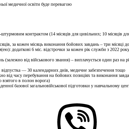
ньої медичної освіти буде перевагою
о-штурмовим контрактом (14 місяців для цивільних; 10 місяців для
сяців, за кожен місяць виконання бойових завдань – три місяці д
ю): додаткові 6 міс. відстрочки за кожен рік служби з 2022 рок
нь (залежно від військового звання) – виплачується один раз на р
а відпустка — 30 календарних днів, медичне забезпечення тощо
жно від часу перебування на бойових позиціях та виконання завд
 взятого в полон ворога)
енної базової загальновійськової підготовки у навчальному цент