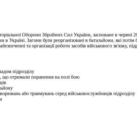
оріальної Оборони Збройних Сил України, засноване в червні 20
и в Україні. Загони були реорганізовані в батальйони, які потім
безпеченні та організації роботи засобів військового зв'язку, під
ладом підрозділу
, що отримали поранення на полі бою
ців
льйону
хворювань або травмувань серед військовослужбовців підрозділу
м