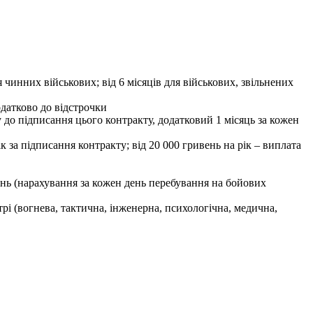
 чинних військових; від 6 місяців для військових, звільнених
одатково до відстрочки
у до підписання цього контракту, додатковий 1 місяць за кожен
ік за підписання контракту; від 20 000 гривень на рік – виплата
ань (нарахування за кожен день перебування на бойових
рі (вогнева, тактична, інженерна, психологічна, медична,