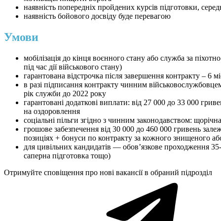
наявність попередніх пройдених курсів підготовки, серед
наявність бойового досвіду буде перевагою
Умови
мобілізація до кінця воєнного стану або служба за піхотн
під час дії військового стану)
гарантована відстрочка після завершення контракту – 6 мі
в разі підписання контракту чинним військовослужбовцем(е
рік служби до 2022 року
гарантовані додаткові виплати: від 27 000 до 33 000 гриве
на оздоровлення
соціальні пільги згідно з чинним законодавством: щорічн
грошове забезпечення від 30 000 до 460 000 гривень зале
позиціях + бонуси по контракту за кожного знищеного або
для цивільних кандидатів — обов’язкове проходження 35-д
саперна підготовка тощо)
Отримуйте сповіщення про нові вакансії в обраний підрозділ