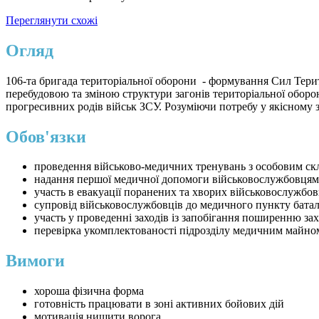
Переглянути схожі
Огляд
106-та бригада територіальної оборони - формування Сил Терит
перебудовою та зміною структури загонів територіальної оборон
прогресивних родів військ ЗСУ. Розуміючи потребу у якісному за
Обов'язки
проведення військово-медичних тренувань з особовим ск
надання першої медичної допомоги військовослужбовцям
участь в евакуації поранених та хворих військовослужбов
супровід військовослужбовців до медичного пункту бата
участь у проведенні заходів із запобігання поширенню за
перевірка укомплектованості підрозділу медичним майно
Вимоги
хороша фізична форма
готовність працювати в зоні активних бойових дій
мотивація нищити ворога