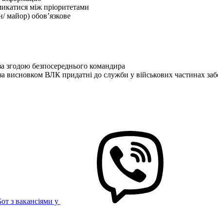
микатися між пріоритетами
н/ майор) обов’язкове
за згодою безпосереднього командира
 за висновком ВЛК придатні до служби у військових частинах з
Бот з вакансіями у