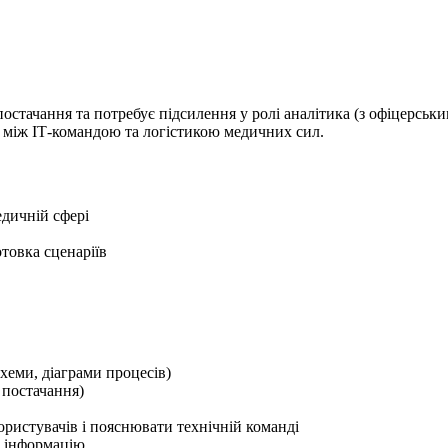
постачання та потребує підсилення у ролі аналітика (з офіцерськ
 між ІТ-командою та логістикою медичних сил.
едичній сфері
отовка сценаріїв
хеми, діаграми процесів)
 постачання)
ористувачів і пояснювати технічній команді
и інформацію