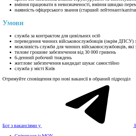
вміння працювати в невизначеності, вміння швидко пере
наявність офіцерського звання (старший лейтенант/капіта
Умови
служба за контрактом для цивільних осіб
переведення чинних військовослужбовців (окрім ДПСУ) 
можливість служби для чинних військовослужбовців, які
тилове грошове забезпечення від 30 000 гривень
6-денний робочий тиждень
житлове забезпечення кандидат шукає самостійно
служба у місті Київ
Отримуйте сповіщення про нові вакансії в обраний підрозділ
Бот з вакансіями у
Співпраця із МОУ