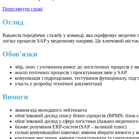
Переглянути схожі
Огляд
Вакансія передбачає службу у команді, яка оцифровує медичне 
логіку процесів SAP у медичному напрямі. Це ключовий місток
Обов'язки
збір, опис і уточнення вимог до логістичних процесів у м
аналіз поточних процесів і проєктування змін у SAP
комунікація з підрозділами, тестування функціоналу, підг
участь у розробці технічної документації
Вимоги
звання від молодшого лейтенанта
обов’язковий досвід опису бізнес-процесів (BPMN, блок-с
обов’язковий досвід у сфері логістики (бажано медичного
базове розуміння ERP-систем (SAP – великий плюс)
сильні комунікаційні навички: вміння збирати вимоги у к
критичне мислення, вміння структурувати та синтезуват