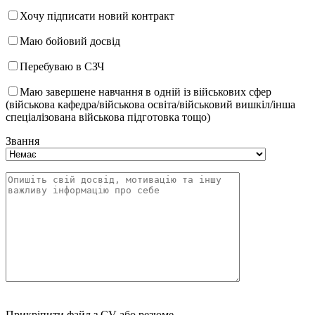
Хочу підписати новий контракт
Маю бойовий досвід
Перебуваю в СЗЧ
Маю завершене навчання в одній із військових сфер
(військова кафедра/військова освіта/військовий вишкіл/інша
спеціалізована військова підготовка тощо)
Звання
Прикріпити файл з CV або резюме