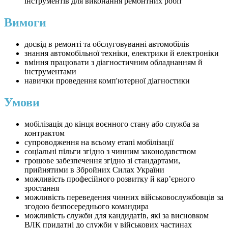
інструментів для виконання ремонтних робіт
Вимоги
досвід в ремонті та обслуговуванні автомобілів
знання автомобільної техніки, електрики й електроніки
вміння працювати з діагностичним обладнанням й
інструментами
навички проведення комп'ютерної діагностики
Умови
мобілізація до кінця воєнного стану або служба за
контрактом
супроводження на всьому етапі мобілізації
соціальні пільги згідно з чинним законодавством
грошове забезпечення згідно зі стандартами,
прийнятими в Збройних Силах України
можливість професійного розвитку й кар’єрного
зростання
можливість переведення чинних військовослужбовців за
згодою безпосереднього командира
можливість служби для кандидатів, які за висновком
ВЛК придатні до служби у військових частинах