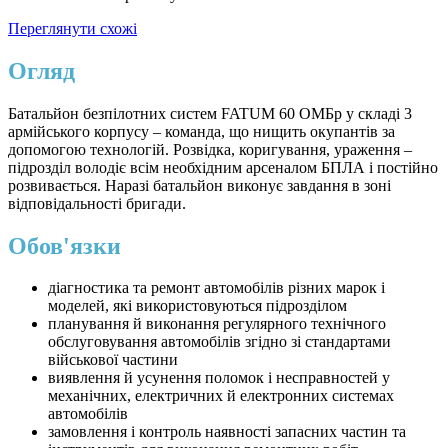
Переглянути схожі
Огляд
Батальйон безпілотних систем FATUM 60 ОМБр у складі 3
армійського корпусу – команда, що нищить окупантів за
допомогою технологій. Розвідка, коригування, ураження –
підрозділ володіє всім необхідним арсеналом БПЛА і постійно
розвивається. Наразі батальйон виконує завдання в зоні
відповідальності бригади.
Обов'язки
діагностика та ремонт автомобілів різних марок і
моделей, які використовуються підрозділом
планування й виконання регулярного технічного
обслуговування автомобілів згідно зі стандартами
військової частини
виявлення й усунення поломок і несправностей у
механічних, електричних й електронних системах
автомобілів
замовлення і контроль наявності запасних частин та