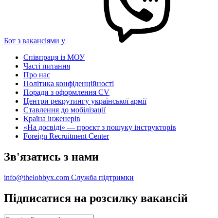
Бот з вакансіями у
Співпраця із МОУ
Часті питання
Про нас
Політика конфіденційності
Поради з оформлення CV
Центри рекрутингу української армії
Ставлення до мобілізації
Країна інженерів
«На досвіді» — проєкт з пошуку інструкторів
Foreign Recruitment Center
Зв'язатись з нами
info@thelobbyx.com
Служба підтримки
Підписатися на розсилку вакансій