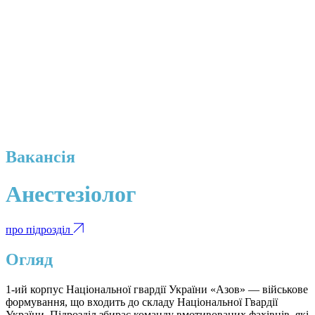
Вакансія
Анестезіолог
про підрозділ
Огляд
1-ий корпус Національної гвардії України «Азов» — військове
формування, що входить до складу Національної Гвардії
України. Підрозділ збирає команду вмотивованих фахівців, які