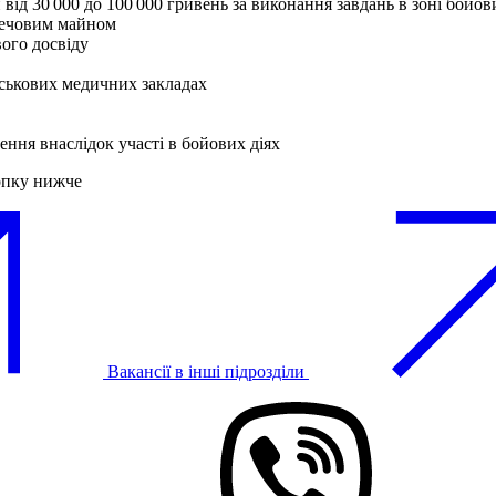
від 30 000 до 100 000 гривень за виконання завдань в зоні бойов
 речовим майном
вого досвіду
ськових медичних закладах
ення внаслідок участі в бойових діях
опку нижче
Вакансії в інші підрозділи