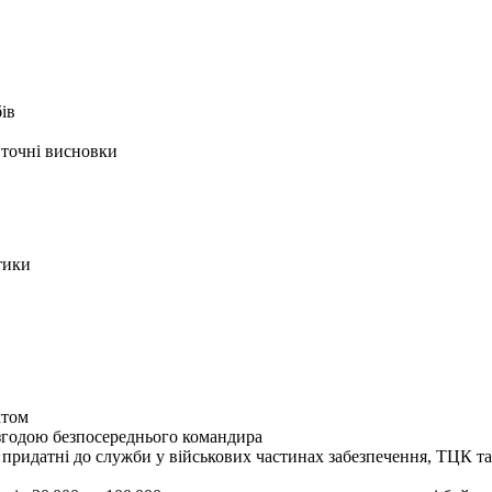
ів
 точні висновки
тики
ктом
згодою безпосереднього командира
 придатні до служби у військових частинах забезпечення, ТЦК 