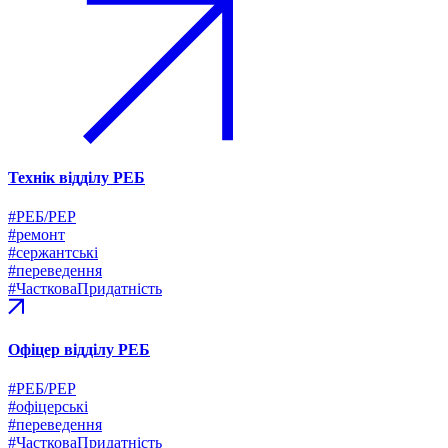
Технік відділу РЕБ
#РЕБ/РЕР
#ремонт
#сержантські
#переведення
#ЧастковаПридатність
Офіцер відділу РЕБ
#РЕБ/РЕР
#офіцерські
#переведення
#ЧастковаПридатність