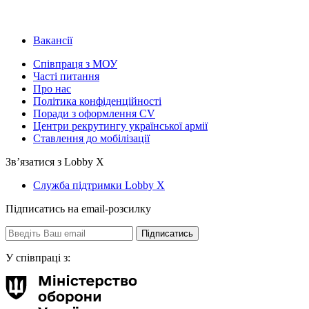
Вакансії
Співпраця з МОУ
Часті питання
Про нас
Політика конфіденційності
Поради з оформлення CV
Центри рекрутингу української армії
Ставлення до мобілізації
Звʼязатися з Lobby X
Служба підтримки Lobby X
Підписатись на email-розсилку
У співпраці з: