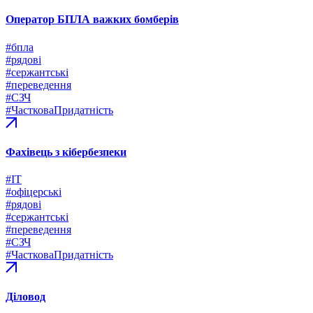
Оператор БПЛА важких бомберів
#бпла
#рядові
#сержантські
#переведення
#СЗЧ
#ЧастковаПридатність
Фахівець з кібербезпеки
#ІТ
#офіцерські
#рядові
#сержантські
#переведення
#СЗЧ
#ЧастковаПридатність
Діловод