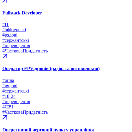
Fullstack Developer
#ІТ
#офіцерські
#рядові
#сержантські
#переведення
#ЧастковаПридатність
Оператор FPV-дронів (радіо- та оптоволокно)
#бпла
#рядові
#сержантські
#18-24
#переведення
#СЗЧ
#ЧастковаПридатність
Оперативний черговий пункту управління