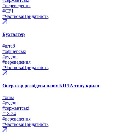
#сержантські
#переведення
#СЗЧ
#ЧастковаПридатність
Бухгалтер
#штаб
#офіцерські
#рядові
#переведення
#ЧастковаПридатність
Оператор розвідувальних БПЛА типу крило
#бпла
#рядові
#сержантські
#18-24
#переведення
#ЧастковаПридатність