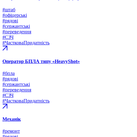
#штаб
#офіцерські
#рядові
#сержантські
#переведення
#СЗЧ
#ЧастковаПридатність
Оператор БПЛА типу «HeavyShot»
#бпла
#рядові
#сержантські
#переведення
#СЗЧ
#ЧастковаПридатність
Механік
#ремонт
#рядові