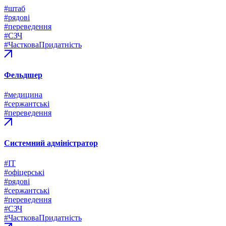
#штаб
#рядові
#переведення
#СЗЧ
#ЧастковаПридатність
Фельдшер
#медицина
#сержантські
#переведення
Системний адміністратор
#ІТ
#офіцерські
#рядові
#сержантські
#переведення
#СЗЧ
#ЧастковаПридатність