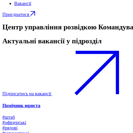
Вакансії
Приєднатися
Центр управління розвідкою Командува
Актуальні вакансії у підрозділ
Підписатись на вакансії
Помічник юриста
#штаб
#офіцерські
#рядові