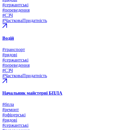
#сержантські
#переведення
#СЗЧ
#ЧастковаПридатність
Водій
#транспорт
#рядові
#сержантські
#переведення
#СЗЧ
#ЧастковаПридатність
Начальник майстерні БПЛА
#бпла
#ремонт
#офіцерські
#рядові
#сержантські