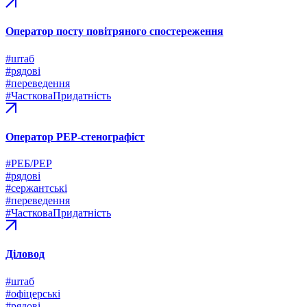
Оператор посту повітряного спостереження
#штаб
#рядові
#переведення
#ЧастковаПридатність
Оператор РЕР-стенографіст
#РЕБ/РЕР
#рядові
#сержантські
#переведення
#ЧастковаПридатність
Діловод
#штаб
#офіцерські
#рядові