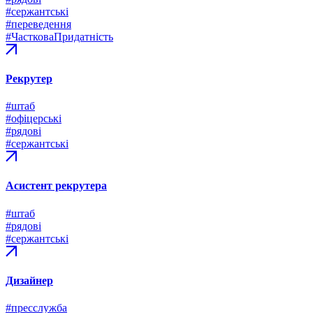
#сержантські
#переведення
#ЧастковаПридатність
Рекрутер
#штаб
#офіцерські
#рядові
#сержантські
Асистент рекрутера
#штаб
#рядові
#сержантські
Дизайнер
#пресслужба