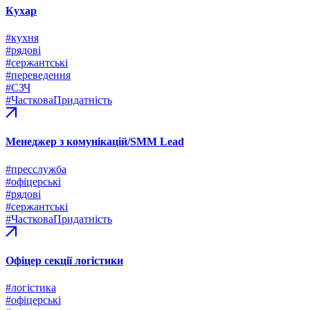
Кухар
#кухня
#рядові
#сержантські
#переведення
#СЗЧ
#ЧастковаПридатність
Менеджер з комунікацій/SMM Lead
#пресслужба
#офіцерські
#рядові
#сержантські
#ЧастковаПридатність
Офіцер секції логістики
#логістика
#офіцерські