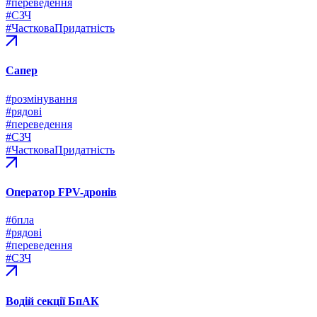
#переведення
#СЗЧ
#ЧастковаПридатність
Сапер
#розмінування
#рядові
#переведення
#СЗЧ
#ЧастковаПридатність
Оператор FPV-дронів
#бпла
#рядові
#переведення
#СЗЧ
Водій секції БпАК