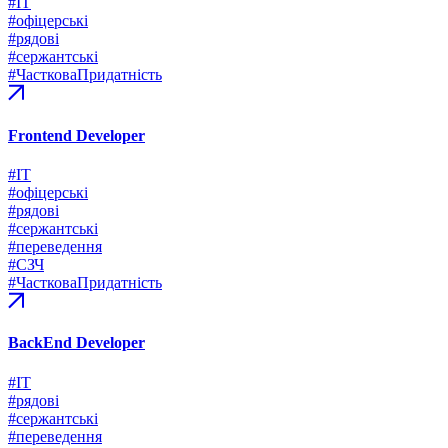
#ІТ
#офіцерські
#рядові
#сержантські
#ЧастковаПридатність
Frontend Developer
#ІТ
#офіцерські
#рядові
#сержантські
#переведення
#СЗЧ
#ЧастковаПридатність
BackEnd Developer
#ІТ
#рядові
#сержантські
#переведення