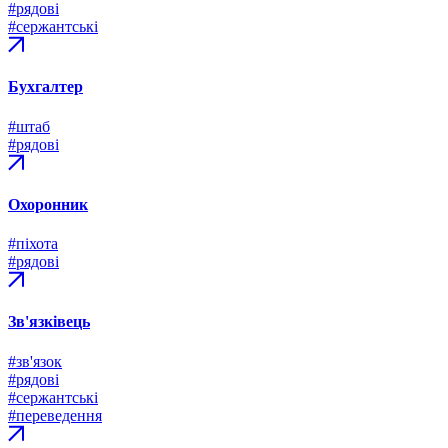
#рядові
#сержантські
Бухгалтер
#штаб
#рядові
Охоронник
#піхота
#рядові
Зв'язківець
#зв'язок
#рядові
#сержантські
#переведення