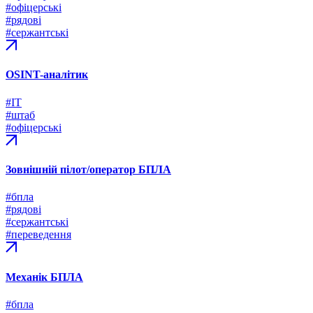
#офіцерські
#рядові
#сержантські
OSINT-аналітик
#ІТ
#штаб
#офіцерські
Зовнішній пілот/оператор БПЛА
#бпла
#рядові
#сержантські
#переведення
Механік БПЛА
#бпла