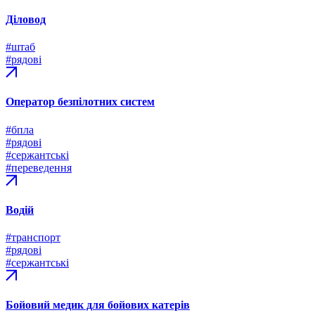
Діловод
#штаб
#рядові
Оператор безпілотних систем
#бпла
#рядові
#сержантські
#переведення
Водій
#транспорт
#рядові
#сержантські
Бойовий медик для бойових катерів