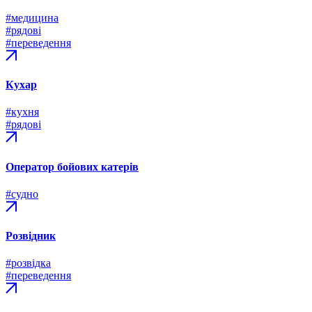
#медицина
#рядові
#переведення
Кухар
#кухня
#рядові
Оператор бойових катерів
#судно
Розвідник
#розвідка
#переведення