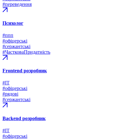
#переведення
Психолог
#ппп
#офіцерські
#сержантські
#ЧастковаПридатність
Frontend розробник
#ІТ
#офіцерські
#рядові
#сержантські
Backend розробник
#ІТ
#офіцерські