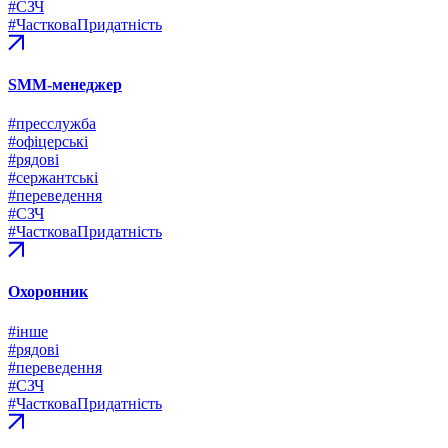
#СЗЧ
#ЧастковаПридатність
SMM-менеджер
#пресслужба
#офіцерські
#рядові
#сержантські
#переведення
#СЗЧ
#ЧастковаПридатність
Охоронник
#інше
#рядові
#переведення
#СЗЧ
#ЧастковаПридатність