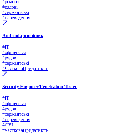
#ремонт
#рядові
#сержантські
#переведення
Android-розробник
#ІТ
#офіцерські
#рядові
#сержантські
#ЧастковаПридатність
Security Engineer/Penetration Tester
#ІТ
#офіцерські
#рядові
#сержантські
#переведення
#СЗЧ
#ЧастковаПридатність