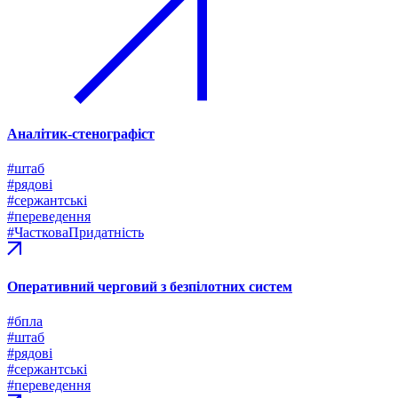
Аналітик-стенографіст
#штаб
#рядові
#сержантські
#переведення
#ЧастковаПридатність
Оперативний черговий з безпілотних систем
#бпла
#штаб
#рядові
#сержантські
#переведення