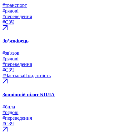
#транспорт
#рядові
#переведення
#СЗЧ
Зв’язківець
#зв'язок
#рядові
#переведення
#СЗЧ
#ЧастковаПридатність
Зовнішній пілот БПЛА
#бпла
#рядові
#переведення
#СЗЧ