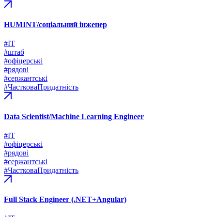
HUMINT/соціальний інженер
#ІТ
#штаб
#офіцерські
#рядові
#сержантські
#ЧастковаПридатність
Data Scientist/Machine Learning Engineer
#ІТ
#офіцерські
#рядові
#сержантські
#ЧастковаПридатність
Full Stack Engineer (.NET+Angular)