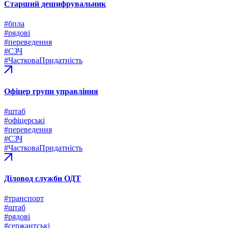
Старший дешифрувальник
#бпла
#рядові
#переведення
#СЗЧ
#ЧастковаПридатність
Офіцер групи управління
#штаб
#офіцерські
#переведення
#СЗЧ
#ЧастковаПридатність
Діловод служби ОДТ
#транспорт
#штаб
#рядові
#сержантські