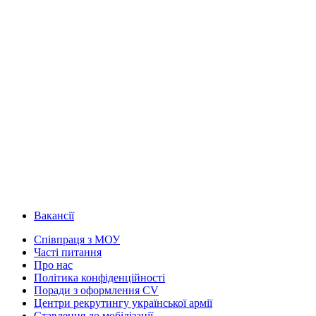
Вакансії
Співпраця з МОУ
Часті питання
Про нас
Політика конфіденційності
Поради з оформлення CV
Центри рекрутингу української армії
Ставлення до мобілізації