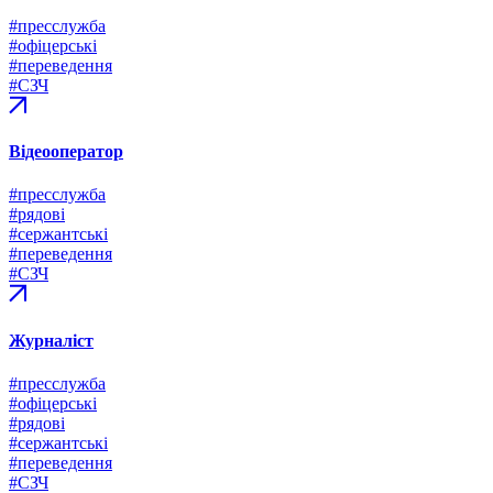
#пресслужба
#офіцерські
#переведення
#СЗЧ
Відеооператор
#пресслужба
#рядові
#сержантські
#переведення
#СЗЧ
Журналіст
#пресслужба
#офіцерські
#рядові
#сержантські
#переведення
#СЗЧ