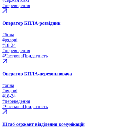
#сержантські
#переведення
Оператор БПЛА-розвідник
#бпла
#рядові
#18-24
#переведення
#ЧастковаПридатність
Оператор БПЛА-перехоплювача
#бпла
#рядові
#18-24
#переведення
#ЧастковаПридатність
Штаб-сержант відділення комунікацій