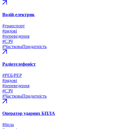
Водій-електрик
#транспорт
#рядові
#переведення
#СЗЧ
#ЧастковаПридатність
Радіотелефоніст
#РЕБ/РЕР
#рядові
#переведення
#СЗЧ
#ЧастковаПридатність
Оператор ударних БПЛА
#бпла