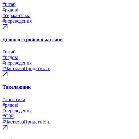
#штаб
#рядові
#сержантські
#переведення
Діловод стройової частини
#штаб
#рядові
#переведення
#ЧастковаПридатність
Такелажник
#логістика
#рядові
#переведення
#СЗЧ
#ЧастковаПридатність