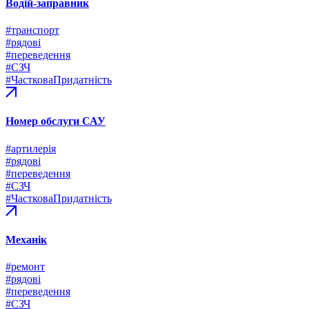
Водій-заправник
#транспорт
#рядові
#переведення
#СЗЧ
#ЧастковаПридатність
Номер обслуги САУ
#артилерія
#рядові
#переведення
#СЗЧ
#ЧастковаПридатність
Механік
#ремонт
#рядові
#переведення
#СЗЧ