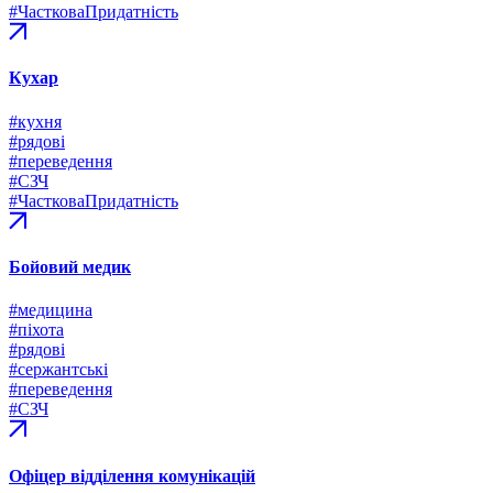
#ЧастковаПридатність
Кухар
#кухня
#рядові
#переведення
#СЗЧ
#ЧастковаПридатність
Бойовий медик
#медицина
#піхота
#рядові
#сержантські
#переведення
#СЗЧ
Офіцер відділення комунікацій