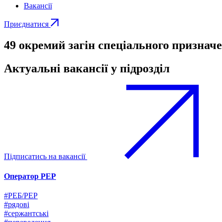
Вакансії
Приєднатися
49 окремий загін спеціального признач
Актуальні вакансії у підрозділ
Підписатись на вакансії
Оператор РЕР
#РЕБ/РЕР
#рядові
#сержантські