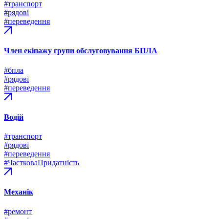
#транспорт
#рядові
#переведення
Член екіпажу групи обслуговування БПЛА
#бпла
#рядові
#переведення
Водій
#транспорт
#рядові
#переведення
#ЧастковаПридатність
Механік
#ремонт