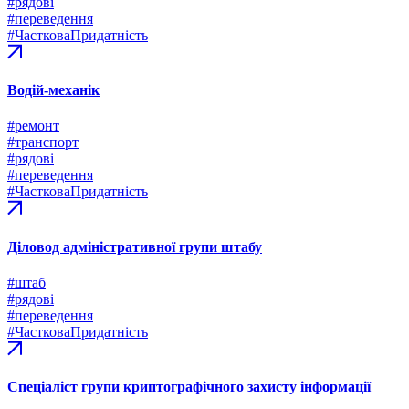
#рядові
#переведення
#ЧастковаПридатність
Водій-механік
#ремонт
#транспорт
#рядові
#переведення
#ЧастковаПридатність
Діловод адміністративної групи штабу
#штаб
#рядові
#переведення
#ЧастковаПридатність
Спеціаліст групи криптографічного захисту інформації