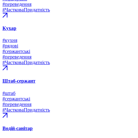
#переведення
#ЧастковаПридатність
Кухар
#кухня
#рядові
#сержантські
#переведення
#ЧастковаПридатність
Штаб-сержант
#штаб
#сержантські
#переведення
#ЧастковаПридатність
Водій-санітар