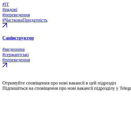
#ІТ
#рядові
#переведення
#ЧастковаПридатність
Санінструктор
#медицина
#сержантські
#переведення
Отримуйте сповіщення про нові вакансії в цей підрозділ
Підпишіться на сповіщення про нові вакансії підрозділу у Teleg