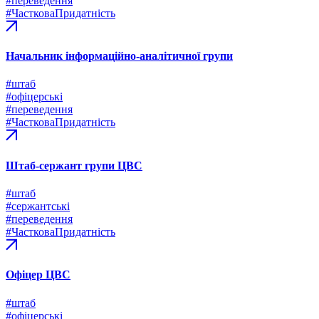
#переведення
#ЧастковаПридатність
Начальник інформаційно-аналітичної групи
#штаб
#офіцерські
#переведення
#ЧастковаПридатність
Штаб-сержант групи ЦВС
#штаб
#сержантські
#переведення
#ЧастковаПридатність
Офіцер ЦВС
#штаб
#офіцерські