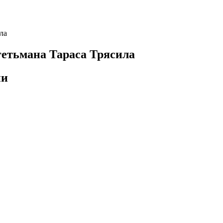
 гетьмана Тараса Трясила
ни