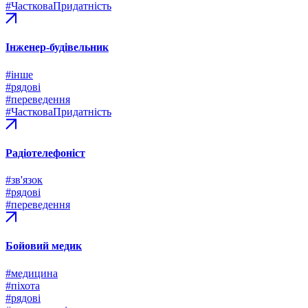
#ЧастковаПридатність
Інженер-будівельник
#інше
#рядові
#переведення
#ЧастковаПридатність
Радіотелефоніст
#зв'язок
#рядові
#переведення
Бойовий медик
#медицина
#піхота
#рядові