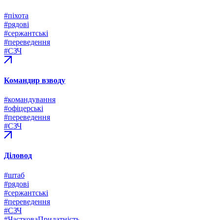
#піхота
#рядові
#сержантські
#переведення
#СЗЧ
Командир взводу
#командування
#офіцерські
#переведення
#СЗЧ
Діловод
#штаб
#рядові
#сержантські
#переведення
#СЗЧ
#ЧастковаПридатність