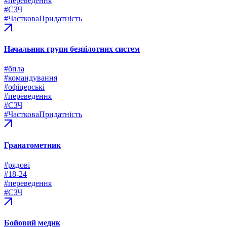
#переведення
#СЗЧ
#ЧастковаПридатність
Начальник групи безпілотних систем
#бпла
#командування
#офіцерські
#переведення
#СЗЧ
#ЧастковаПридатність
Гранатометник
#рядові
#18-24
#переведення
#СЗЧ
Бойовий медик