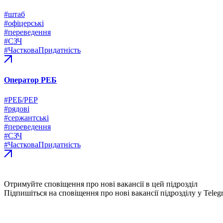
#штаб
#офіцерські
#переведення
#СЗЧ
#ЧастковаПридатність
Оператор РЕБ
#РЕБ/РЕР
#рядові
#сержантські
#переведення
#СЗЧ
#ЧастковаПридатність
Отримуйте сповіщення про нові вакансії в цей підрозділ
Підпишіться на сповіщення про нові вакансії підрозділу у Teleg