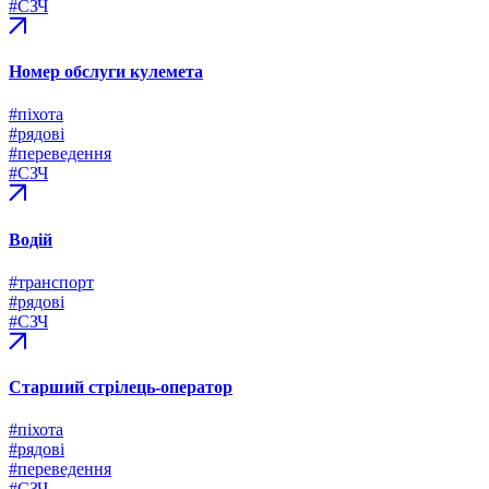
#СЗЧ
Номер обслуги кулемета
#піхота
#рядові
#переведення
#СЗЧ
Водій
#транспорт
#рядові
#СЗЧ
Старший стрілець-оператор
#піхота
#рядові
#переведення
#СЗЧ