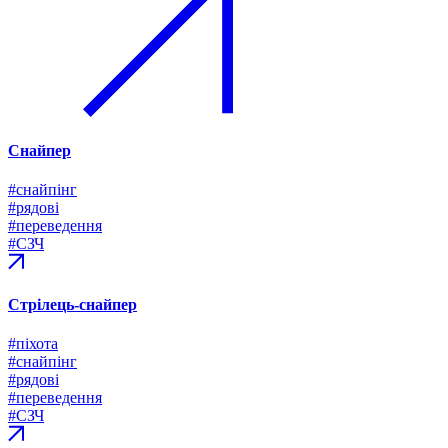
Снайпер
#снайпінг
#рядові
#переведення
#СЗЧ
Стрілець-снайпер
#піхота
#снайпінг
#рядові
#переведення
#СЗЧ