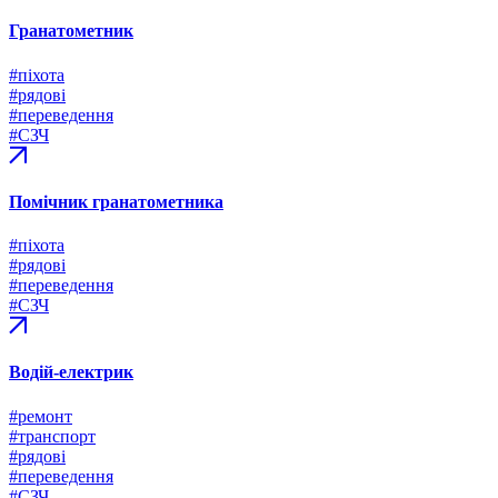
Гранатометник
#піхота
#рядові
#переведення
#СЗЧ
Помічник гранатометника
#піхота
#рядові
#переведення
#СЗЧ
Водій-електрик
#ремонт
#транспорт
#рядові
#переведення
#СЗЧ