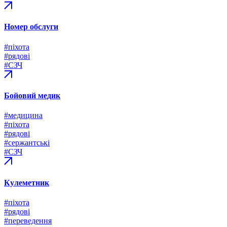
Номер обслуги
#піхота
#рядові
#СЗЧ
Бойовий медик
#медицина
#піхота
#рядові
#сержантські
#СЗЧ
Кулеметник
#піхота
#рядові
#переведення