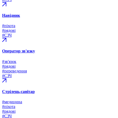
Навідник
#піхота
#рядові
#СЗЧ
Оператор зв'язку
#зв'язок
#рядові
#переведення
#СЗЧ
Стрілець-санітар
#медицина
#піхота
#рядові
#СЗЧ