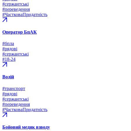
#сержантські
#переведення
#ЧастковаПридатність
Оператор БпАК
#бпла
#рядові
#сержантські
#18-24
Водій
#транспорт
#рядові
#сержантські
#переведення
#ЧастковаПридатність
Бойовий медик взводу