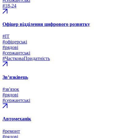
#сержантські
#18-24
Офіцер відділення цифрового розвитку
#ІТ
#офіцерські
#рядові
#сержантські
#ЧастковаПридатність
Зв’язківець
#зв'язок
#рядові
#сержантські
Автомеханік
#ремонт
#рядові