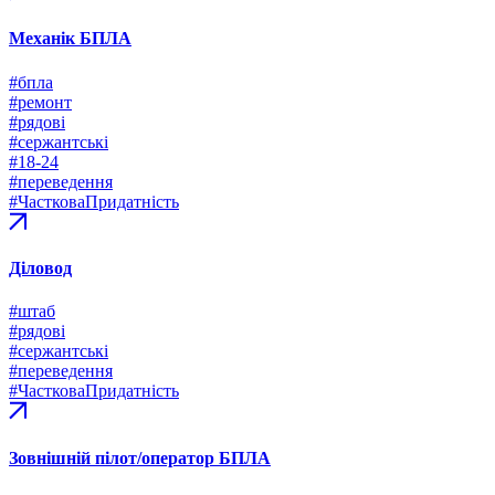
Механік БПЛА
#бпла
#ремонт
#рядові
#сержантські
#18-24
#переведення
#ЧастковаПридатність
Діловод
#штаб
#рядові
#сержантські
#переведення
#ЧастковаПридатність
Зовнішній пілот/оператор БПЛА