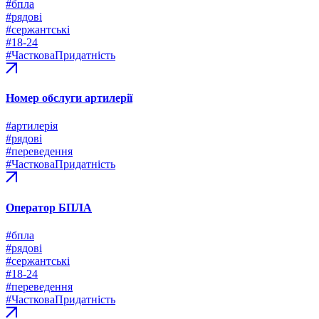
#бпла
#рядові
#сержантські
#18-24
#ЧастковаПридатність
Номер обслуги артилерії
#артилерія
#рядові
#переведення
#ЧастковаПридатність
Оператор БПЛА
#бпла
#рядові
#сержантські
#18-24
#переведення
#ЧастковаПридатність