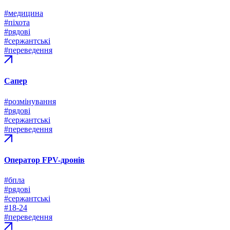
#медицина
#піхота
#рядові
#сержантські
#переведення
Сапер
#розмінування
#рядові
#сержантські
#переведення
Оператор FPV-дронів
#бпла
#рядові
#сержантські
#18-24
#переведення