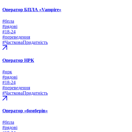
Оператор БПЛА «Vampirе»
#бпла
#рядові
#18-24
#переведення
#ЧастковаПридатність
Оператор НРК
#нрк
#рядові
#18-24
#переведення
#ЧастковаПридатність
Оператор «бомберів»
#бпла
#рядові